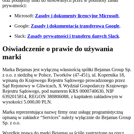
oraz podajemy linki do stosowanych przez te podmioty zasad
prywatności:
Microsoft:
Zasoby i dokumenty licencyjne Microsoft
,
Google:
Zasady i dokumentacja transferowa Google
,
Slack:
Zasady prywatności i transferu danych Slack
.
Oświadczenie o prawie do używania
marki
Marka Bejamas jest wyłączną własnością spółki Bejamas Group Sp.
z o.o. z siedzibą w Polsce, Tworków (47-451), ul. Kopernika 18,
wpisaną do Krajowego Rejestru Sądowego prowadzonego przez
Sąd Rejonowy w Gliwicach, X Wydział Gospodarczy Krajowego
Rejestru Sądowego, pod numerem KRS 0000740630, NIP
6392015814, REGON 380806088, z kapitałem zakładowym w
wysokości 5.000,00 PLN.
Marka reprezentująca nazwę firmy oraz usługę programistyczną
opisaną w zakładce “Services” należy wyłącznie do Bejamas Group
Sp. z o.o.
Wszelkie prawa do marki Bejamas są ściśle zastrzeżone na rzecz