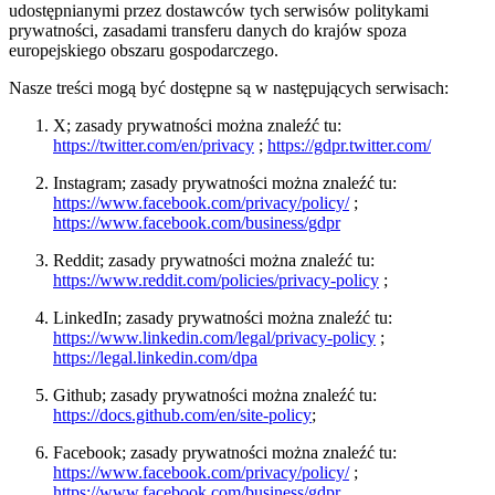
udostępnianymi przez dostawców tych serwisów politykami
prywatności, zasadami transferu danych do krajów spoza
europejskiego obszaru gospodarczego.
Nasze treści mogą być dostępne są w następujących serwisach:
X; zasady prywatności można znaleźć tu:
https://twitter.com/en/privacy
;
https://gdpr.twitter.com/
Instagram; zasady prywatności można znaleźć tu:
https://www.facebook.com/privacy/policy/
;
https://www.facebook.com/business/gdpr
Reddit; zasady prywatności można znaleźć tu:
https://www.reddit.com/policies/privacy-policy
;
LinkedIn; zasady prywatności można znaleźć tu:
https://www.linkedin.com/legal/privacy-policy
;
https://legal.linkedin.com/dpa
Github; zasady prywatności można znaleźć tu:
https://docs.github.com/en/site-policy
;
Facebook; zasady prywatności można znaleźć tu:
https://www.facebook.com/privacy/policy/
;
https://www.facebook.com/business/gdpr