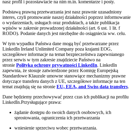
nasz profil i pozostawiacie na nim m.in. komentarze i posty.
Podstawą prawną przetwarzania jest nasz prawnie uzasadniony
interes, czyli promowanie naszej działalności poprzez informowanie
o wydarzeniach, usługach oraz produktach, a także publikacja
wpisów w zakresie prowadzonej działalności (art. 6 ust. 1 lit. f
RODO). Podanie danych jest niezbędne do osiągniecia ww. celu.
W tym wypadku Państwa dane mogą być przetwarzane przez
LinkedIn Ireland Unlimited Company poza krajami EOG,
szczegółowe informacje na temat bezpieczeństwa zapewnianego
przez serwis w tym zakresie znajdziecie Państwo na
stronie
Polityka ochrony prywatności LinkedIn
. LinkedIn
zapewnia, że stosuje zatwierdzone przez Komisję Europejską
Standardowe Klauzule umowne stanowiące mechanizmy prawne
dotyczące transferu danych z UE, szczegółowe informacje na ten
temat znajdują się na stronie
EU, EEA, and Swiss data transfers
.
Dane będziemy przechowywać przez czas ich publikacji na profilu
LinkedIn.Przysługujące prawa:
żądanie dostępu do swoich danych osobowych, ich
sprostowania, ograniczenia ich przetwarzania
wniesienie sprzeciwu wobec przetwarzania.