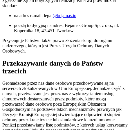
Zgłaszanie żądań dotyczących realizacji Państwa praw można
składać:
na adres e-mail: legal
@bejamas.io
pocztą tradycyjną na adres: Bejamas Group Sp. z o.o., ul.
Kopernika 18, 47-451 Tworków
Przysługuje Państwu także prawo złożenia skargi do organu
nadzorczego, którym jest Prezes Urzędu Ochrony Danych
Osobowych.
Przekazywanie danych do Państw
trzecich
Gromadzone przez nas dane osobowe przechowywane są na
serwerach zlokalizowanych w Unii Europejskiej. Jednakże część z
danych, przetwarzane jest przez nas z wykorzystaniem usług
chmurowych dostarczanych przez podmioty, które mogą
przetwarzać dane osobowe poza Europejskim Obszarem
Gospodarczym na podstawie takich mechanizmów prawnych jak
Decyzje Komisji Europejskiej stwierdzające odpowiedni stopień
ochrony przez kraje trzecie lub standardowe klauzul umowne.
Poniżej przedstawiamy listę podmiotów, z których usług korzystamy